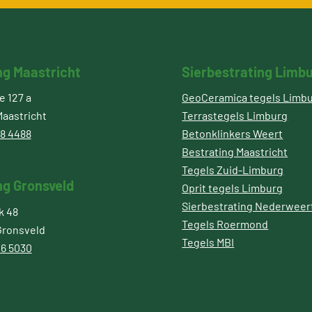
ng Maastricht
Sierbestrating Limb
 127 a
GeoCeramica tegels Limb
aastricht
Terrastegels Limburg
8 4488
Betonklinkers Weert
Bestrating Maastricht
Tegels Zuid-Limburg
ng Gronsveld
Oprit tegels Limburg
Sierbestrating Nederweer
k 48
Tegels Roermond
Gronsveld
Tegels MBI
6 5030