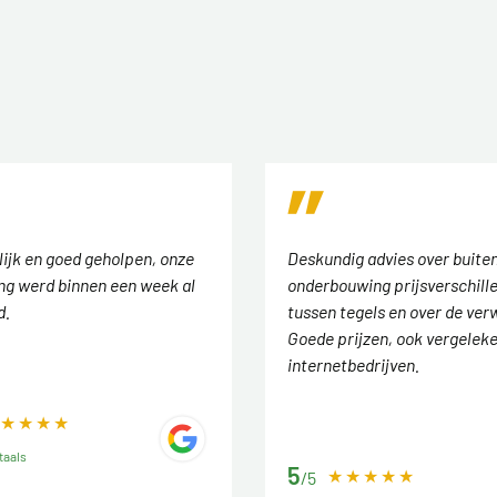
lijk en goed geholpen, onze
Deskundig advies over buiten
ing werd binnen een week al
onderbouwing prijsverschill
d.
tussen tegels en over de ver
Goede prijzen, ook vergelek
internetbedrijven.
taals
5
/5