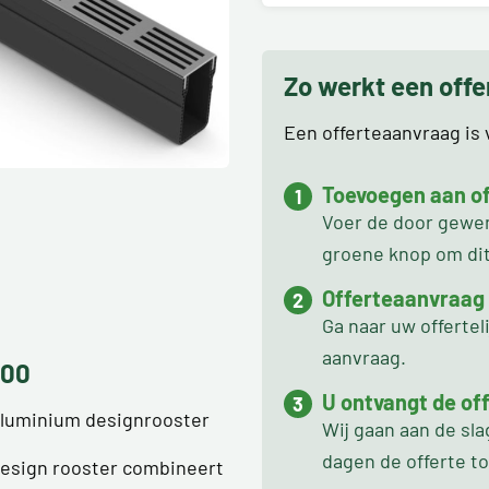
Zo werkt een off
Een offerteaanvraag is v
Toevoegen aan off
Voer de door gewens
groene knop om dit 
Offerteaanvraag
Ga naar uw offertel
aanvraag.
100
U ontvangt de off
 aluminium designrooster
Wij gaan aan de sl
dagen de offerte t
design rooster combineert