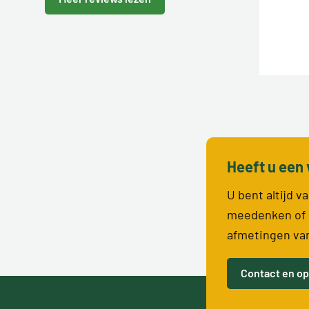
Heeft u een 
U bent altijd 
meedenken of 
afmetingen va
Contact en op