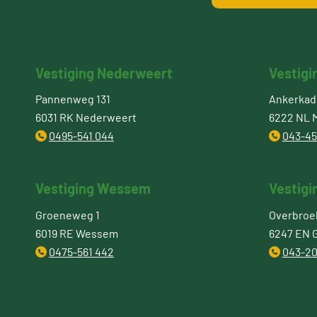
Vestiging Nederweert
Vestigi
Pannenweg 131
Ankerkade
6031 RK Nederweert
6222 NL M
0495-541 044
043-45
Vestiging Wessem
Vestigi
Groeneweg 1
Overbroe
6019 RE Wessem
6247 EN 
0475-561 442
043-20