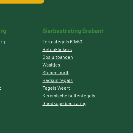
urg
Sierbestrating Brabant
urg
Terrastegels 60×60
Betonklinkers
Opsluitbanden
Waaltjes
Stenen oprit
Redsun tegels
t
Tegels Weert
Keramische buitentegels
Goedkope bestrating