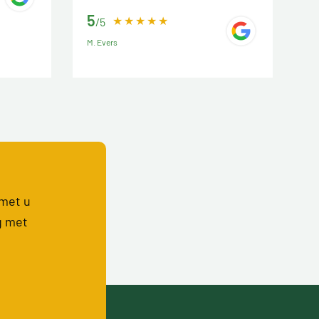
5
/5
M. Evers
 met u
g met