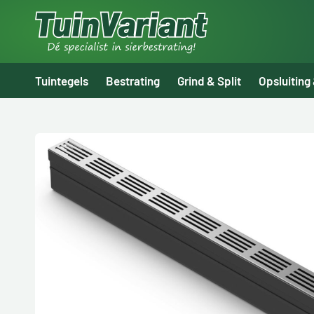
Tuintegels
Bestrating
Grind & Split
Opsluiting