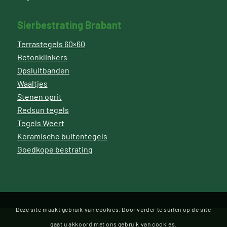
Sierbestrating Brabant
Terrastegels 60×60
Betonklinkers
Opsluitbanden
Waaltjes
Stenen oprit
Redsun tegels
Tegels Weert
Keramische buitentegels
Goedkope bestrating
Deze site maakt gebruik van cookies. Door verder te surfen op de site
gaat u akkoord met ons gebruik van cookies.