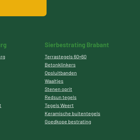
urg
Sierbestrating Brabant
urg
Terrastegels 60×60
Betonklinkers
Opsluitbanden
Waaltjes
Stenen oprit
Redsun tegels
t
Tegels Weert
Keramische buitentegels
Goedkope bestrating