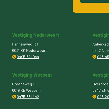
Vestiging Nederweert
Vestigi
Pannenweg 131
Ankerkade
6031 RK Nederweert
6222 NL M
0495-541 044
043-45
Vestiging Wessem
Vestigi
Groeneweg 1
Overbroe
6019 RE Wessem
6247 EN 
0475-561 442
043-20