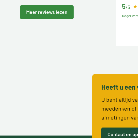
5
/5
Meer reviews lezen
Roger Verh
Heeft u een 
U bent altijd 
meedenken of 
afmetingen va
Contact en op