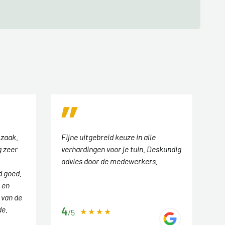
 zaak.
Fijne uitgebreid keuze in alle
 zeer
verhardingen voor je tuin. Deskundig
advies door de medewerkers.
d goed.
 en
 van de
de.
4
/5