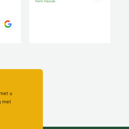
Harm Vlassak
 met u
g met