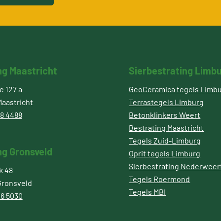
ng Maastricht
Sierbestrating Limb
 127 a
GeoCeramica tegels Limb
aastricht
Terrastegels Limburg
8 4488
Betonklinkers Weert
Bestrating Maastricht
Tegels Zuid-Limburg
ng Gronsveld
Oprit tegels Limburg
Sierbestrating Nederweer
k 48
Tegels Roermond
Gronsveld
Tegels MBI
6 5030