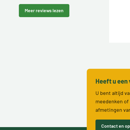
Meer reviews lezen
Heeft u een 
U bent altijd 
meedenken of 
afmetingen va
Contact en op