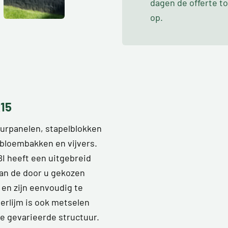
dagen de offerte t
op.
x15
uurpanelen, stapelblokken
 bloembakken en vijvers.
BI heeft een uitgebreid
an de door u gekozen
en zijn eenvoudig te
erlijm is ook metselen
ke gevarieerde structuur.