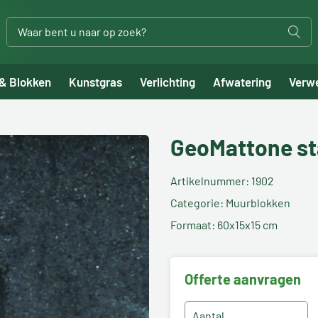
 & Blokken
Kunstgras
Verlichting
Afwatering
Verw
GeoMattone st
Artikelnummer: 1902
Categorie: Muurblokken
Formaat: 60x15x15 cm
Offerte aanvragen