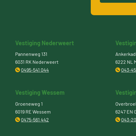
Vestiging Nederweert
Vestigi
Pannenweg 131
Ankerkade
6031 RK Nederweert
6222 NL M
0495-541 044
043-45
Vestiging Wessem
Vestigi
Groeneweg 1
Overbroe
6019 RE Wessem
6247 EN 
0475-561 442
043-20