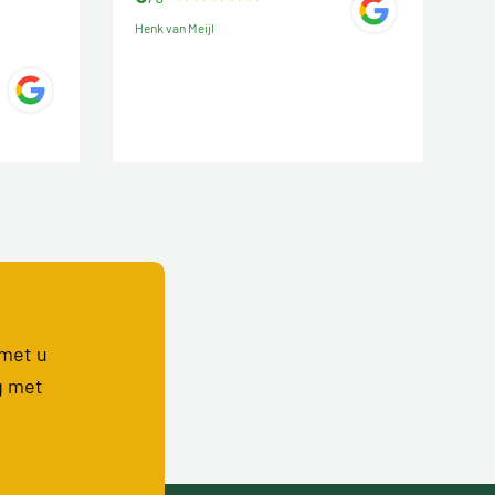
Henk van Meijl
 met u
g met