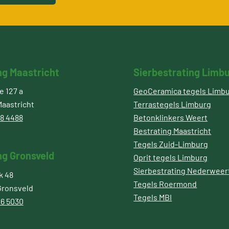
ng Maastricht
Sierbestrating Limb
 127 a
GeoCeramica tegels Limb
aastricht
Terrastegels Limburg
8 4488
Betonklinkers Weert
Bestrating Maastricht
Tegels Zuid-Limburg
ng Gronsveld
Oprit tegels Limburg
Sierbestrating Nederweer
k 48
Tegels Roermond
Gronsveld
Tegels MBI
6 5030