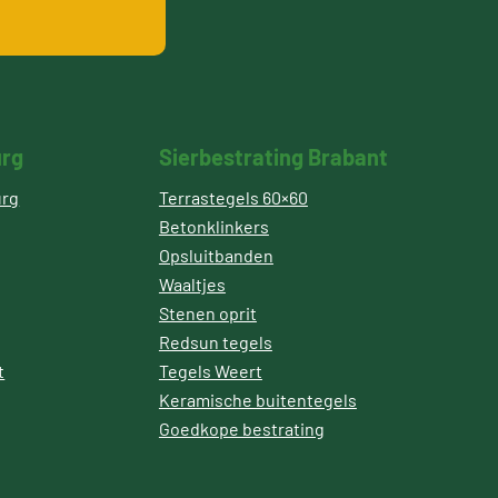
urg
Sierbestrating Brabant
urg
Terrastegels 60×60
Betonklinkers
Opsluitbanden
Waaltjes
Stenen oprit
Redsun tegels
t
Tegels Weert
Keramische buitentegels
Goedkope bestrating